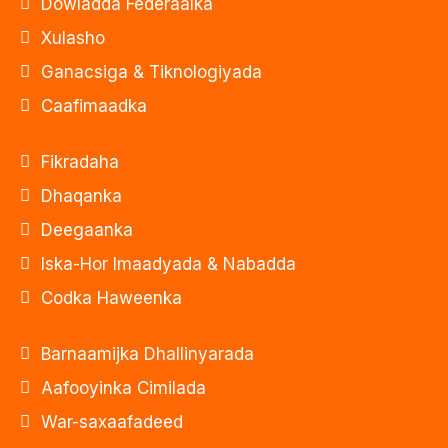
Dowladda Federaalka
Xulasho
Ganacsiga & Tiknologiyada
Caafimaadka
Fikradaha
Dhaqanka
Deegaanka
Iska-Hor Imaadyada & Nabadda
Codka Haweenka
Barnaamijka Dhallinyarada
Aafooyinka Cimilada
War-saxaafadeed