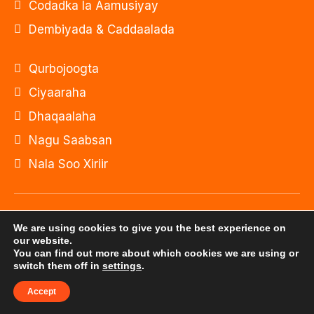
Codadka la Aamusiyay
Dembiyada & Caddaalada
Qurbojoogta
Ciyaaraha
Dhaqaalaha
Nagu Saabsan
Nala Soo Xiriir
© Xuquuqda website-kan waxa ay u gaar tahay
We are using cookies to give you the best experience on
Onkod Radio 2026
our website.
You can find out more about which cookies we are using or
switch them off in
settings
.
Website-kan waxaa dhistay: Shirkadda
ILEYS INC.
Accept