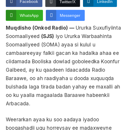
Facebook
LinkedIn
Twitter/X
WhatsApp
Messenger
Muqdisho (Onkod Radio) —
Ururka Suxufiyiinta
Soomaaliyeed
(SJS)
iyo Ururka Warbaahinta
Soomaaliyeed (SOMA) ayaa si kulul u
cambaareeyay falkii gacan ka hadalka ahaa ee
ciidamada Booliska dowlad goboleedka Koonfur
Galbeed, ay ku qaadeen Idaacadda Radio
Baraawe, oo ah raadiyaha u dooda xuquuqda
bulshada laga tirada badan yahay ee maxalli ah
oo ku yaalla magaalada Baraawe habeenkii
Arbacada.
Weerarkan ayaa ku soo aadaya iyadoo
booqashadii ugu horreysay ee madaxweyne