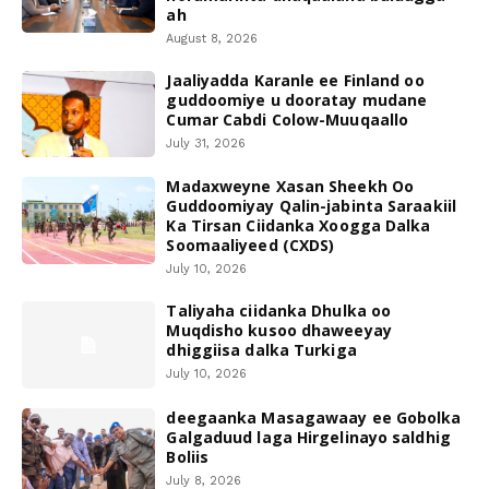
ah
August 8, 2026
Jaaliyadda Karanle ee Finland oo
guddoomiye u dooratay mudane
Cumar Cabdi Colow-Muuqaallo
July 31, 2026
Madaxweyne Xasan Sheekh Oo
Guddoomiyay Qalin-jabinta Saraakiil
Ka Tirsan Ciidanka Xoogga Dalka
Soomaaliyeed (CXDS)
July 10, 2026
Taliyaha ciidanka Dhulka oo
Muqdisho kusoo dhaweeyay
dhiggiisa dalka Turkiga
July 10, 2026
deegaanka Masagawaay ee Gobolka
Galgaduud laga Hirgelinayo saldhig
Boliis
July 8, 2026