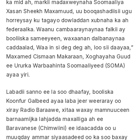
ka mid ah, markii madaxweynaha Soomaaliya
Xasan Sheekh Maxamuud, uu booqashadiisii ​​ugu
horreysay ku tagayo dowladdan xubnaha ka ah
federaalka. Waanu cambaaraynaynaa falkii ay
booliiska sameeyeen, waxaanan dalbanaynaa
caddaalad, Waa in si deg deg ah, loo sii daayaa,”
Maxamed Cismaan Makaraan, Xoghayaha Guud
ee Ururka Warbaahinta Soomaaliyeed (SOMA)
ayaa yiri.
Labadii sanno ee la soo dhaafay, booliska
Koonfur Galbeed ayaa laba jeer weeraray oo
xiray Radio Baraawe, xitaa waxay mamnuuceen
barnaamijka lahjadda maxalliga ah ee
Baravanese (Chimwiini) ee idaacadda oo u
muuqday ammar siyaasadeed oo ka soo baxay