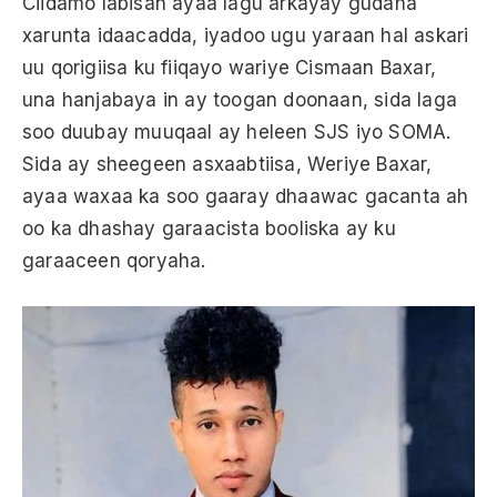
Ciidamo labisan ayaa lagu arkayay gudaha
xarunta idaacadda, iyadoo ugu yaraan hal askari
uu qorigiisa ku fiiqayo wariye Cismaan Baxar,
una hanjabaya in ay toogan doonaan, sida laga
soo duubay muuqaal ay heleen SJS iyo SOMA.
Sida ay sheegeen asxaabtiisa, Weriye Baxar,
ayaa waxaa ka soo gaaray dhaawac gacanta ah
oo ka dhashay garaacista booliska ay ku
garaaceen qoryaha.