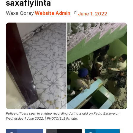
saxafiyiinta
Waxa Qoray
Website Admin
June 1, 2022
Police officers seen in a video recording during a raid on Radio Barawe on
Wednesday 1 June 2022. | PHOTO/SJS Private.