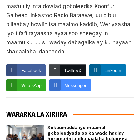
mas’uuliyiinta dowlad goboleedka Koonfur
Galbeed. Inkastoo Radio Baraawe, uu dib u
billaabay howlihiisa maalmo kaddib, Weriyaasha
iyo tifaftirayaasha ayaa soo sheegay in
maamulku uu sii waday dabagalka ay ku hayaan
shaqaalaha idaacadda.
Facebook
LinkedIn
Twitter/X
WhatsApp
Messenger
WARARKA LA XIRIIRA
Xukuumadda iyo maamul
goboleedyada oo ka wada hadlay
horumarinta dhaqaalaha buluugga