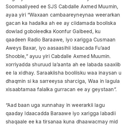
Soomaaliyeed ee SJS Cabdalle Axmed Muumin,
ayaa yiri “Waxaan cambaareyneynaa weerarkan
gacan ka hadalka ah ee ay ciidamada booliska
dowlad goboleedka Koonfur Galbeed, ku
qaadeen Radio Baraawe, iyo xarigga Cusmaan
Aweys Baxar, iyo aasaasihii idaacada Fu’aad
Shooble,” ayuu yiri Cabdalle Axmed Muumin.
xorriyadda shuruud la’aanta ah ee labada saaxiib
ee la xidhay. Saraakiisha booliisku waa inaysan u
dhaqmin si ka sarreeysa sharciga, Waa in lagula
xisaabtamaa falalka gurracan ee ay geystaan”.
“Aad baan uga xunnahay in weerarkii lagu
qaaday Idaacadda Baraawe iyo xarigga labadii
shaqaale ee ka tirsanaa kuna dhaawacmay mid