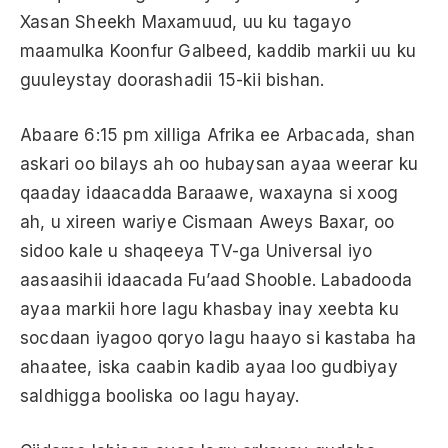
Xasan Sheekh Maxamuud, uu ku tagayo
maamulka Koonfur Galbeed, kaddib markii uu ku
guuleystay doorashadii 15-kii bishan.
Abaare 6:15 pm xilliga Afrika ee Arbacada, shan
askari oo bilays ah oo hubaysan ayaa weerar ku
qaaday idaacadda Baraawe, waxayna si xoog
ah, u xireen wariye Cismaan Aweys Baxar, oo
sidoo kale u shaqeeya TV-ga Universal iyo
aasaasihii idaacada Fu’aad Shooble. Labadooda
ayaa markii hore lagu khasbay inay xeebta ku
socdaan iyagoo qoryo lagu haayo si kastaba ha
ahaatee, iska caabin kadib ayaa loo gudbiyay
saldhigga booliska oo lagu hayay.