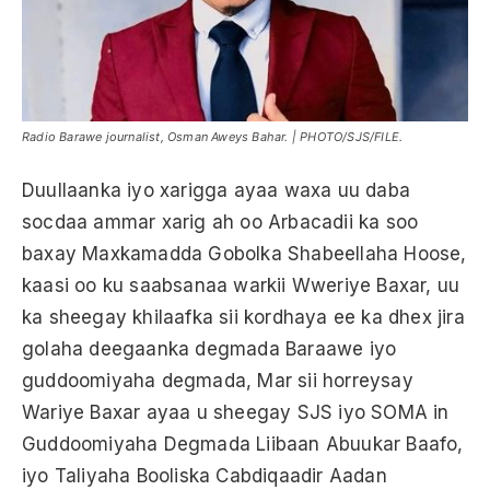
Radio Barawe journalist, Osman Aweys Bahar. | PHOTO/SJS/FILE.
Duullaanka iyo xarigga ayaa waxa uu daba
socdaa ammar xarig ah oo Arbacadii ka soo
baxay Maxkamadda Gobolka Shabeellaha Hoose,
kaasi oo ku saabsanaa warkii Wweriye Baxar, uu
ka sheegay khilaafka sii kordhaya ee ka dhex jira
golaha deegaanka degmada Baraawe iyo
guddoomiyaha degmada, Mar sii horreysay
Wariye Baxar ayaa u sheegay SJS iyo SOMA in
Guddoomiyaha Degmada Liibaan Abuukar Baafo,
iyo Taliyaha Booliska Cabdiqaadir Aadan