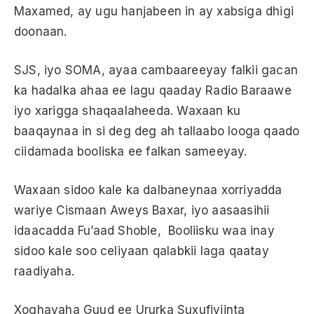
Maxamed, ay ugu hanjabeen in ay xabsiga dhigi
doonaan.
SJS, iyo SOMA, ayaa cambaareeyay falkii gacan
ka hadalka ahaa ee lagu qaaday Radio Baraawe
iyo xarigga shaqaalaheeda. Waxaan ku
baaqaynaa in si deg deg ah tallaabo looga qaado
ciidamada booliska ee falkan sameeyay.
Waxaan sidoo kale ka dalbaneynaa xorriyadda
wariye Cismaan Aweys Baxar, iyo aasaasihii
idaacadda Fu’aad Shoble, Booliisku waa inay
sidoo kale soo celiyaan qalabkii laga qaatay
raadiyaha.
Xoghayaha Guud ee Ururka Suxufiyiinta