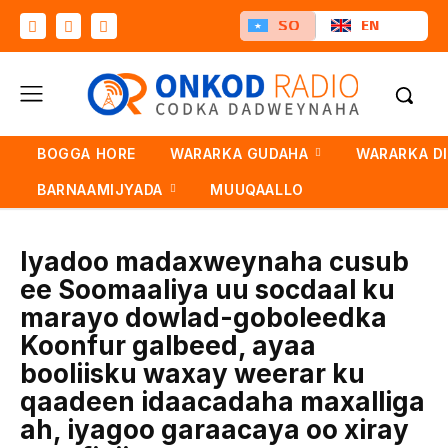
SO
EN
BOGGA HORE
WARARKA GUDAHA
WARARKA D
BARNAAMIJYADA
MUUQAALLO
Iyadoo madaxweynaha cusub
ee Soomaaliya uu socdaal ku
marayo dowlad-goboleedka
Koonfur galbeed, ayaa
booliisku waxay weerar ku
qaadeen idaacadaha maxalliga
ah, iyagoo garaacaya oo xiray